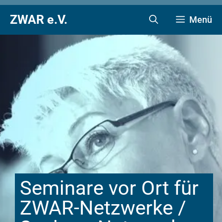
Zum
Zur
Zum
ZWAR e.V.
Menü
Inhalt
Navigation
Inhalt
springen
springen
springen
Seminare vor Ort für
ZWAR-Netzwerke /