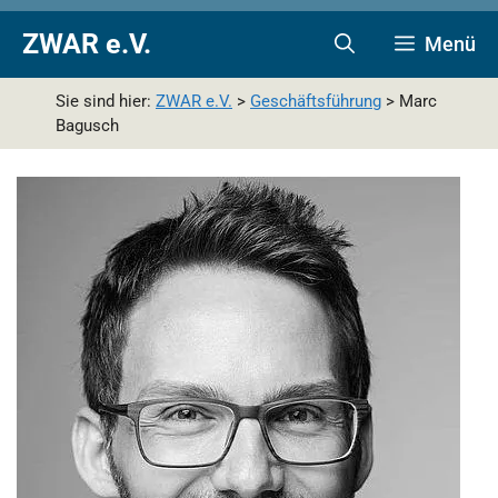
Zum
Zur
Zum
ZWAR e.V.
Menü
Inhalt
Navigation
Inhalt
springen
springen
springen
Sie sind hier:
ZWAR e.V.
>
Geschäftsführung
>
Marc
Bagusch