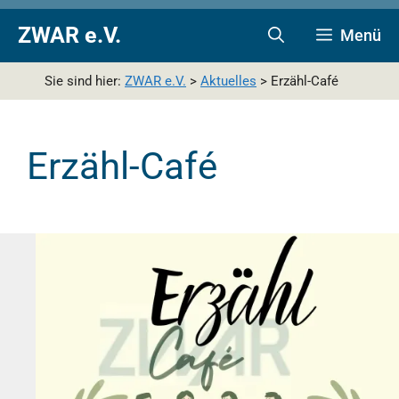
Zum
Zur
Zum
ZWAR e.V.
Menü
Inhalt
Navigation
Inhalt
springen
springen
springen
Sie sind hier:
ZWAR e.V.
>
Aktuelles
>
Erzähl-Café
Erzähl-Café