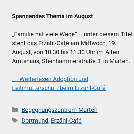
Spannendes Thema im August
„Familie hat viele Wege“ – unter diesem Titel
steht das Erzähl-Café am Mittwoch, 19.
August, von 10.30 bis 11.30 Uhr im Alten
Amtshaus, Steinhammerstraße 3, in Marten.
→ Weiterlesen
Adoption und
Leihmutterschaft beim Erzähl-Café
Kategorien
Begegnungszentrum Marten
Schlagwörter
Dortmund
,
Erzähl-Café