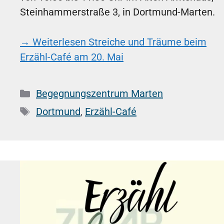
Steinhammerstraße 3, in Dortmund-Marten.
→ Weiterlesen
Streiche und Träume beim
Erzähl-Café am 20. Mai
Kategorien
Begegnungszentrum Marten
Schlagwörter
Dortmund
,
Erzähl-Café