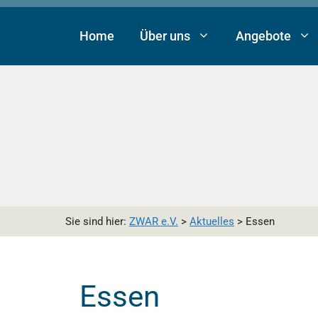
Zum
Zur
Zum
Inhalt
Navigation
Inhalt
Home
Über uns
Angebote
springen
springen
springen
Sie sind hier:
ZWAR e.V.
>
Aktuelles
>
Essen
Essen