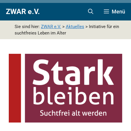
Zum
Zur
Zum
ZWAR e.V.
Menü
Inhalt
Navigation
Inhalt
springen
springen
springen
Sie sind hier:
ZWAR e.V.
>
Aktuelles
>
Initiative für ein
suchtfreies Leben im Alter