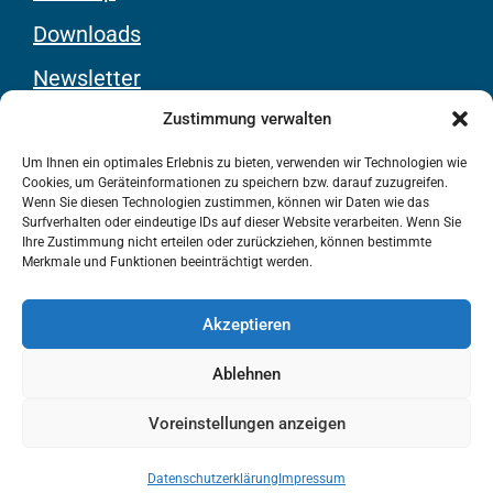
Downloads
Newsletter
Youtube-Kanal
Zustimmung verwalten
Um Ihnen ein optimales Erlebnis zu bieten, verwenden wir Technologien wie
Cookies, um Geräteinformationen zu speichern bzw. darauf zuzugreifen.
Rechtliches
Wenn Sie diesen Technologien zustimmen, können wir Daten wie das
Surfverhalten oder eindeutige IDs auf dieser Website verarbeiten. Wenn Sie
Ihre Zustimmung nicht erteilen oder zurückziehen, können bestimmte
Kontakt
Merkmale und Funktionen beeinträchtigt werden.
Impressum
Akzeptieren
Datenschutz
Ablehnen
Barrierefreiheit
Voreinstellungen anzeigen
© 2025
ZWAR e.V.
Datenschutzerklärung
Impressum