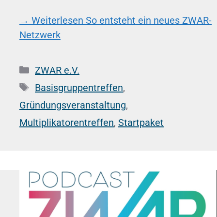
→ Weiterlesen
So entsteht ein neues ZWAR-
Netzwerk
Kategorien
ZWAR e.V.
Schlagwörter
Basisgruppentreffen
,
Gründungsveranstaltung
,
Multiplikatorentreffen
,
Startpaket