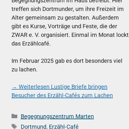
Begegnungszentrum im Haus betreibt. Hier
treffen sich Dortmunder, um ihre Freizeit im
Alter gemeinsam zu gestalten. Außerdem
gibt es Kurse, Vorträge und Feste, die der
ZWAR e. V. organisiert. Einmal im Monat lockt
das Erzählcafé.
Im Februar 2025 gab es dort besonders viel
zu lachen.
→ Weiterlesen
Lustige Briefe bringen
Besucher des Erzähl-Cafés zum Lachen
Kategorien
Begegnungszentrum Marten
Schlagwörter
Dortmund
,
Erzähl-Café