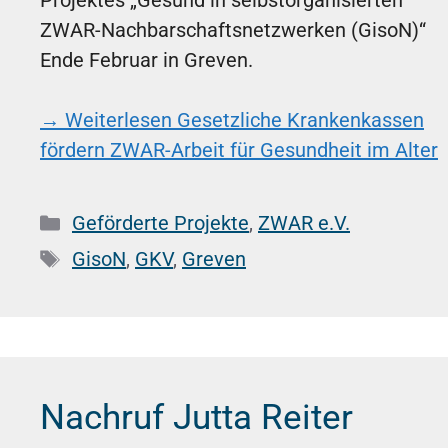
Projektes „Gesund in selbstorganisierten
ZWAR-Nachbarschaftsnetzwerken (GisoN)“
Ende Februar in Greven.
→ Weiterlesen
Gesetzliche Krankenkassen
fördern ZWAR-Arbeit für Gesundheit im Alter
Kategorien
Geförderte Projekte
,
ZWAR e.V.
Schlagwörter
GisoN
,
GKV
,
Greven
Nachruf Jutta Reiter