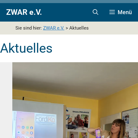
Zum
Zur
Zum
ZWAR e.V.
Menü
Inhalt
Navigation
Inhalt
springen
springen
springen
Sie sind hier:
ZWAR e.V.
>
Aktuelles
Aktuelles