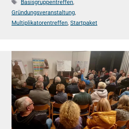
Schlagwörter
Basisgruppentreffen
,
Gründungsveranstaltung
,
Multiplikatorentreffen
,
Startpaket