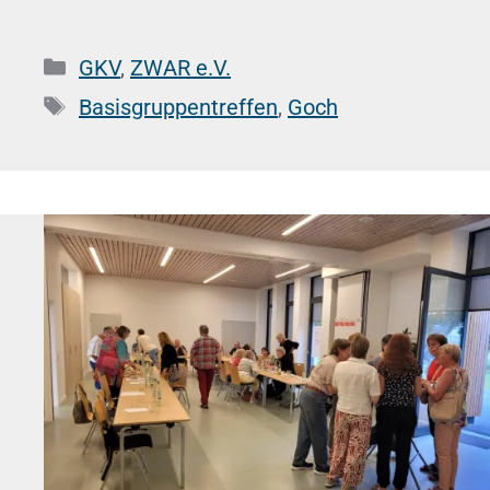
Kategorien
GKV
,
ZWAR e.V.
Schlagwörter
Basisgruppentreffen
,
Goch