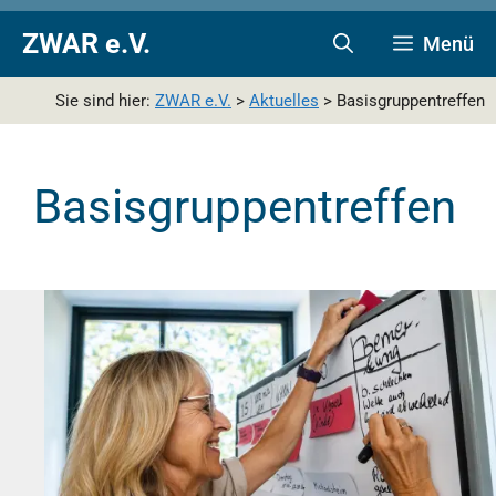
Zum
Zur
Zum
ZWAR e.V.
Menü
Inhalt
Navigation
Inhalt
springen
springen
springen
Sie sind hier:
ZWAR e.V.
>
Aktuelles
>
Basisgruppentreffen
Basisgruppentreffen