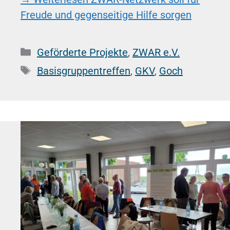
Freude und gegenseitige Hilfe sorgen
Kategorien
Geförderte Projekte
,
ZWAR e.V.
Schlagwörter
Basisgruppentreffen
,
GKV
,
Goch